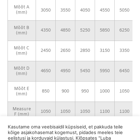
Mõõt A
3050
3550
4050
4550
5050
(mm)
Mõõt B
4350
4850
5250
5850
6250
(mm)
Mõõt C
2450
2650
2850
3150
3350
(mm)
Mõõt D
4650
4950
5450
5950
6450
(mm)
Mõõt E
850
900
950
1000
1050
(mm)
Measure
1050
1050
1050
1100
1100
F (mm)
Kasutame oma veebisaidil küpsiseid, et pakkuda teile
kõige asjakohasemat kogemust, pidades meeles teie
eelistusi ja korduvaid külastusi. Klõpsates "Luba