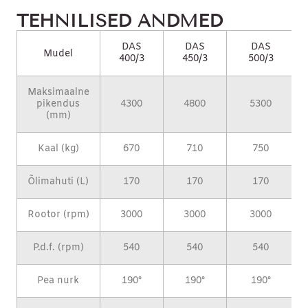
TEHNILISED ANDMED
DAS
DAS
DAS
Mudel
400/3
450/3
500/3
Maksimaalne
pikendus
4300
4800
5300
(mm)
Kaal (kg)
670
710
750
Õlimahuti (L)
170
170
170
Rootor (rpm)
3000
3000
3000
P.d.f. (rpm)
540
540
540
Pea nurk
190°
190°
190°