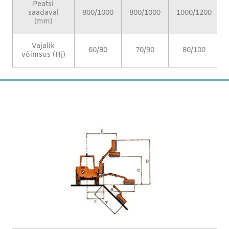
Peatsi
saadaval
800/1000
800/1000
1000/1200
(mm)
Vajalik
60/80
70/90
80/100
võimsus (Hj)