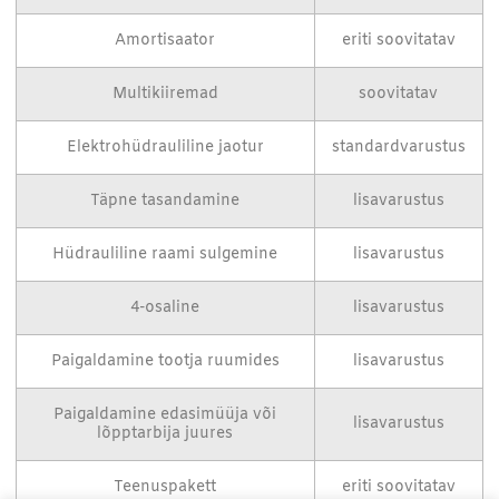
Amortisaator
eriti soovitatav
Multikiiremad
soovitatav
Elektrohüdrauliline jaotur
standardvarustus
Täpne tasandamine
lisavarustus
Hüdrauliline raami sulgemine
lisavarustus
4-osaline
lisavarustus
Paigaldamine tootja ruumides
lisavarustus
Paigaldamine edasimüüja või
lisavarustus
lõpptarbija juures
Teenuspakett
eriti soovitatav