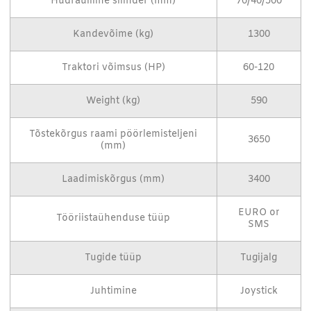
"Hüdrauliline silinder (mm)"
70/40/500
Kandevõime (kg)
1300
Traktori võimsus (HP)
60-120
Weight (kg)
590
Tõstekõrgus raami pöörlemisteljeni
3650
(mm)
Laadimiskõrgus (mm)
3400
EURO or
Tööriistaühenduse tüüp
SMS
Tugide tüüp
Tugijalg
Juhtimine
Joystick