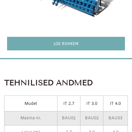
LOE ROHKEM
TEHNILISED ANDMED
Mudel
IT 2.7
IT 3.0
IT 4.0
Masina nr.
BAU01
BAU02
BAU03