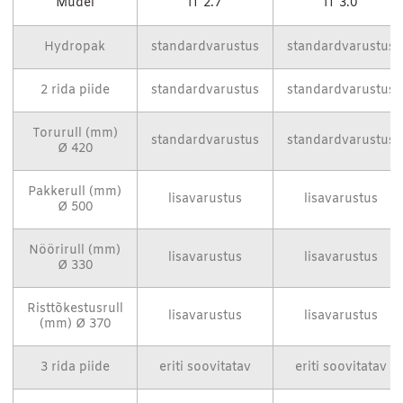
Mudel
IT 2.7
IT 3.0
Hydropak
standardvarustus
standardvarustus
2 rida piide
standardvarustus
standardvarustus
Torurull (mm)
standardvarustus
standardvarustus
Ø 420
Pakkerull (mm)
lisavarustus
lisavarustus
Ø 500
Nöörirull (mm)
lisavarustus
lisavarustus
Ø 330
Risttõkestusrull
lisavarustus
lisavarustus
(mm) Ø 370
3 rida piide
eriti soovitatav
eriti soovitatav