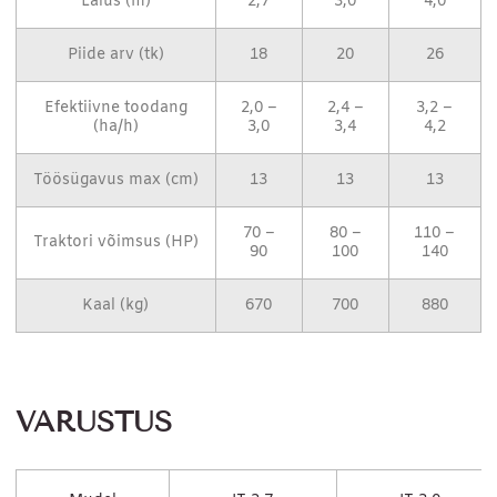
Laius (m)
2,7
3,0
4,0
Piide arv (tk)
18
20
26
Efektiivne toodang
2,0 –
2,4 –
3,2 –
(ha/h)
3,0
3,4
4,2
Töösügavus max (cm)
13
13
13
70 –
80 –
110 –
Traktori võimsus (HP)
90
100
140
Kaal (kg)
670
700
880
VARUSTUS